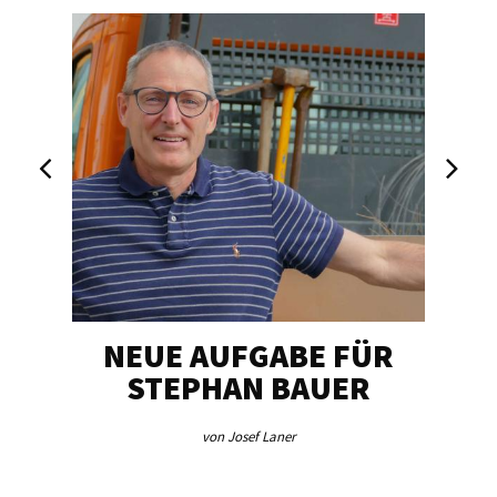
NEUE AUFGABE FÜR
„U
STEPHAN BAUER
von Josef Laner