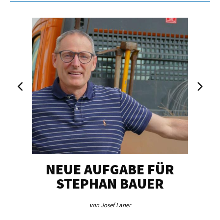
NEUE AUFGABE FÜR
„U
STEPHAN BAUER
von Josef Laner