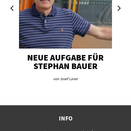
NEUE AUFGABE FÜR
„U
STEPHAN BAUER
von Josef Laner
INFO