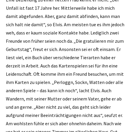
Unfall ist fast 17 Jahre her. Mittlerweile habe ich mich
damit abgefunden. Aber, ganz damit abfinden, kann man
sich halt nie damit“, so Elvis. Am meisten tue es ihm jedoch
weh, dass er kaum soziale Kontakte habe. Lediglich zwei
Freunde von früher seien noch da. „Die gratulieren mir zum
Geburtstag“, freut er sich. Ansonsten sei er oft einsam. Er
liest viel, ein Buch über verschiedene Tierarten habe er
derzeit in Arbeit. Auch das Kartenspielen sei für ihn eine
Leidenschaft. Oft komme ihm ein Freund besuchen, um mit
ihm Karten zu spielen. „Perloggn, Sockn, Watten oder alle
anderen Spiele – das kann ich noch“, lacht Elvis. Auch
Wandern, mit seiner Mutter oder seinem Vater, gehe er ab
und an gerne. „Aber nicht zu viel, das geht sich leider
aufgrund meiner Beeinträchtigungen nicht aus“, seufzt er.
Am wohlsten fühle er sich aber ohnehin daheim. Nach wie
vor hat er sein eigenes Zimmer im elterlichen Haus. Gut