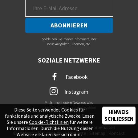
So bleiben Sie immer informiert über
neue Ausgaben, Themen, etc.
SOZIALE NETZWERKE
Facebook
Instagram
Mit immer neuem Newsfeed wird
unsere Online-Community begeistert
Diese Seite verwendet Cookies für
HINWEIS
funktionale und analytische Zwecke. Lesen
SCHLIESSEN
Sie unsere
Cookie-Richtlinien
für weitere
der Vinschger © 2026 - Alle Rechte vorbehalten
Informationen. Durch die Nutzung dieser
©
piloly.com
|
Impressum
|
Netiquette
|
Sitemap
|
Kontakt
Website erklären Sie sich damit