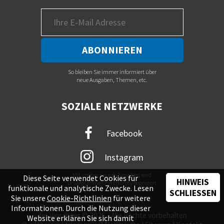
So bleiben Sie immer informiert über
neue Ausgaben, Themen, etc.
SOZIALE NETZWERKE
Facebook
Instagram
Mit immer neuem Newsfeed wird
Diese Seite verwendet Cookies für
HINWEIS
unsere Online-Community begeistert
funktionale und analytische Zwecke. Lesen
SCHLIESSEN
Sie unsere
Cookie-Richtlinien
für weitere
Informationen. Durch die Nutzung dieser
der Vinschger © 2026 - Alle Rechte vorbehalten
Website erklären Sie sich damit