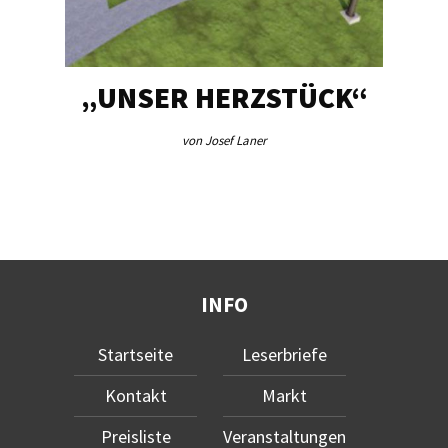
FÜR
„UNSER HERZSTÜCK“
IN
R
von Josef Laner
INFO
Startseite
Leserbriefe
Kontakt
Markt
Preisliste
Veranstaltungen