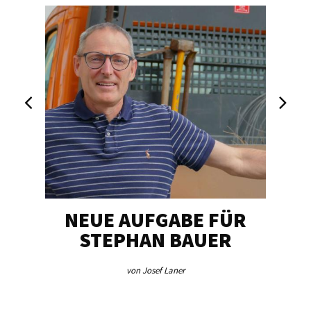
NEUE AUFGABE FÜR
„U
STEPHAN BAUER
von Josef Laner