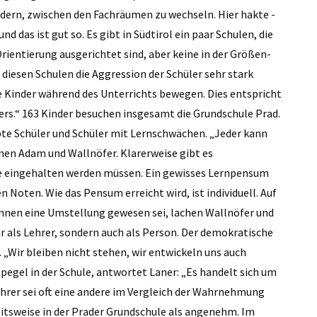
dern, zwischen den Fachräumen zu wechseln. Hier hakte ­
d das ist gut so. Es gibt in Südtirol ein paar Schulen, die
entierung ausgerichtet sind, aber keine in der Größen­
n diesen Schulen die Aggression der Schüler sehr stark
ie Kinder während des Unterrichts bewegen. Dies entspricht
s.“ 163 Kinder besuchen insgesamt die Grundschule Prad.
bte ­Schüler und Schüler mit Lern­schwächen. „Jeder kann
en Adam und Wallnöfer. Klarerweise gibt es
e eingehalten werden müssen. Ein gewisses Lernpensum
n Noten. Wie das Pensum erreicht wird, ist individuell. Auf
erinnen eine Umstellung gewesen sei, lachen Wallnöfer und
ur als Lehrer, sondern auch als Person. Der demokratische
 „Wir bleiben nicht stehen, wir entwickeln uns auch
egel in der ­Schule, antwortet Laner: „Es handelt sich um
hrer sei oft eine andere im Vergleich der Wahrnehmung
itsweise in der Prader Grundschule als angenehm. Im