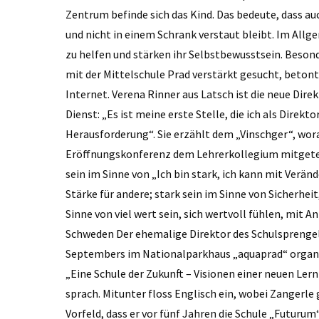
Zentrum befinde sich das Kind. Das bedeute, dass auc
und nicht in einem Schrank verstaut bleibt. Im Allg
zu helfen und stärken ihr Selbstbewusstsein. Beson
mit der Mittelschule Prad verstärkt gesucht, beton
Internet. Verena Rinner aus Latsch ist die neue Direk
Dienst: „Es ist meine erste Stelle, die ich als Direk
Herausforderung“. Sie erzählt dem „Vinschger“, worau
Eröffnungskonferenz dem Lehrer­kollegium mitgeteil
sein im Sinne von „Ich bin stark, ich kann mit Ver
Stärke für andere; stark sein im Sinne von Sicherheit
Sinne von viel wert sein, sich wertvoll fühlen, mit
Schweden Der ehemalige Direktor des Schulsprengels
Septembers im Nationalparkhaus „aquaprad“ organis
„Eine Schule der Zukunft – Visionen einer neuen L
sprach. Mitunter floss Englisch ein, wobei Zangerle
Vorfeld, dass er vor fünf Jahren die Schule „Futurum