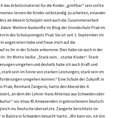
h das Arbeitsmaterial für die Kinder „greifbar“ sein sollte
emeinen lernen die Kinder selbständig zu arbeiten, einander
ders ab diesem Schuljahr wird auch die Zusammenarbeit
t Adam. Weitere Auskünfte im Blog der Grundschule Prad im
torin des Schulsprengels Prad. Sie ist seit 1. September im
torin angetreten habe und freue mich auf die
f es ihr in der Schule ankomme. Dies habe sie auch in der
t. Ihr ­Motto heiße: „Stark sein…starke Kinder“. Stark
änderungen umgehen und deshalb habe ich auch Kraft und
, stark sein im Sinne von starken Leistungen, stark sein im
 Anforderungen umgehen können.“ Eine Schule der Zukunft in
 Prad, Reinhard Zangerle, hatte den Abend des 4.
iert, an dem der Lehrer Hans ­Ahlenius aus Schweden über
ernkultur“ vor etwa 45 Anwesenden in gebrochenem Deutsch
 gleich ins Deutsche übersetzte. Zangerle berichtete im
“ in Balsta in Schweden besucht hatte. „Mir kam vor, ich bin