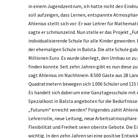
in einem Jugendzentrum, ich hatte nicht den Eindruck
soll aufzeigen, dass Lernen, entspannte Atmosphär
Ahlenius stellt sich vor: Er war Lehrer für Mathemati
sagte er schmunzelnd. Nun stelle er das Projekt „Fut
individualisierende Schule für alle Kinder geworden.
der ehemaligen Schule in Balsta. Die alte Schule ga
Millionen Euro. Es wurde überlegt, den Umbau so zu 
finden konnte. Seit zehn Jahren gibt es nun diese z
sagt ­Ahlenius im Nachhinein. 8.500 Gäste aus 28 Län
Quadratmetern bewegen sich 1.006 Schüler und 115 
Es handelt sich dabei um eine Ganztagesschule mit 
Spezialkost in Balsta angeboten für die Bedürfnisse 
„Futurum“ erreicht werden? Folgendes zählt Ahleniu
Lehrerrolle, neue Leitung, neue Arbeitsatmosphäre u
Flexibilität und Freiheit seien oberste Gebote. Di
wichtig. In den zehn Jahren sei eine positive Entw