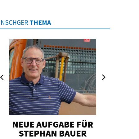
INSCHGER
THEMA
NEUE AUFGABE FÜR
„U
STEPHAN BAUER
HERZ