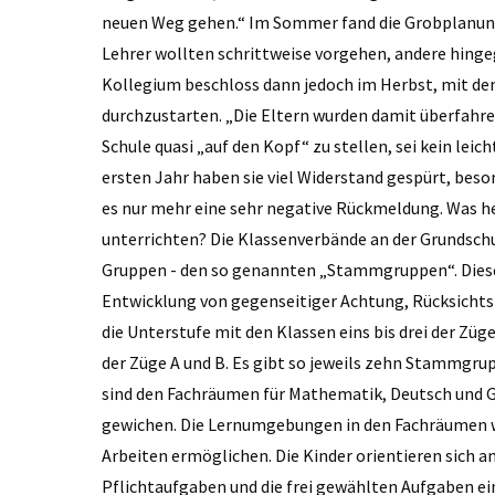
neuen Weg gehen.“ Im Sommer fand die Grobplanung s
Lehrer wollten schrittweise vorgehen, andere hing
Kollegium beschloss dann jedoch im Herbst, mit de
durchzustarten. „Die Eltern wurden damit überfahren
Schule quasi „auf den Kopf“ zu stellen, sei kein le
ersten Jahr haben sie viel Widerstand gespürt, beso
es nur mehr eine sehr negative Rückmeldung. Was he
unterrichten? Die Klassenverbände an der Grundschul
Gruppen - den so genannten „Stammgruppen“. Diese 
Entwicklung von gegenseitiger Achtung, Rücksichts
die Unterstufe mit den Klassen eins bis drei der Züge
der Züge A und B. Es gibt so jeweils zehn Stammgru
sind den Fachräumen für Mathematik, Deutsch und 
gewichen. Die Lernumgebungen in den Fachräumen we
Arbeiten ermöglichen. Die Kinder orien­tieren sich a
Pflichtaufgaben und die frei gewählten Aufgaben e