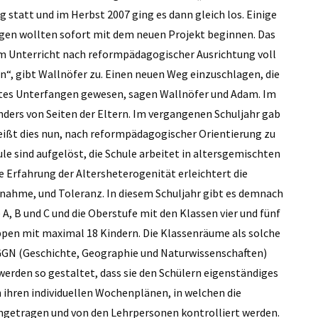
tatt und im Herbst 2007 ging es dann gleich los. Einige
egen wollten sofort mit dem neuen Projekt beginnen. Das
m Unterricht nach reformpädagogischer Ausrichtung voll
“, gibt Wallnöfer zu. Einen neuen Weg einzu­schlagen, die
ichtes Unterfangen gewesen, sagen Wallnöfer und Adam. Im
nders von Seiten der Eltern. Im vergangenen Schuljahr gab
ißt dies nun, nach reformpädagogischer Orien­tierung zu
e sind aufgelöst, die Schule arbeitet in altersgemischten
Erfahrung der Altersheterogenität erleichtert die
nahme, und Toleranz. In diesem Schuljahr gibt es demnach
 A, B und C und die Oberstufe mit den Klassen vier und fünf
ppen mit maximal 18 Kindern. Die Klassenräume als solche
GGN (Geschichte, Geographie und Naturwissenschaften)
rden so gestaltet, dass sie den Schülern eigenständiges
n ihren individuellen Wochenplänen, in welchen die
ingetragen und von den Lehrpersonen kontrolliert werden.