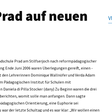
rad auf neuen
V
Grundschule Prad am Stilfserjoch nach reformpädagogischer
ung Ende Juni 2006 waren Überlegungen gereift, einen ­
t den ­Lehrerinnen Dominique Wallnöfer und Verda Adam
m ­Pädagogischen Institut für ­Schulen mit
 Daniela di Pilla Stocker (dany) Zu Beginn waren die drei
u berichten, womit solle man anfangen. Dann sagte
ädagogischen ­Orientierung, eine Euphorie sei
war der letzte Schultag und es war klar: „Wir wollen ­einen