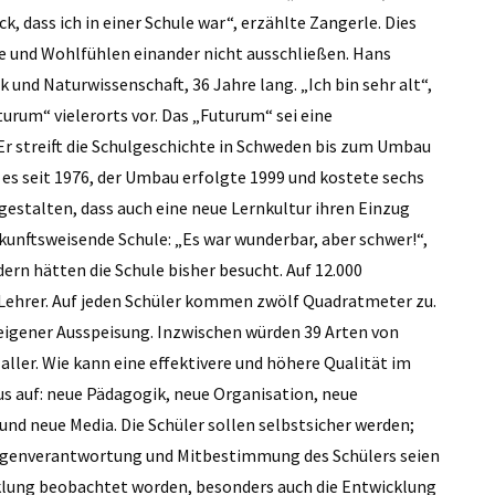
, dass ich in einer Schule war“, erzählte Zangerle. Dies
e und Wohlfühlen einander nicht ausschließen. Hans
k und Naturwissenschaft, 36 ­Jahre lang. „Ich bin sehr alt“,
urum“ vieler­orts vor. Das „Futurum“ sei eine
 Er streift die Schulgeschichte in Schweden bis zum Umbau
b es seit 1976, der Umbau erfolgte 1999 und kostete sechs
gestalten, dass auch eine neue Lernkultur ihren Einzug
ukunftsweisende Schule: „Es war wunderbar, aber schwer!“,
dern hätten die Schule bisher besucht. Auf 12.000
Lehrer. Auf jeden Schüler kommen zwölf Quadratmeter zu.
eigener Ausspeisung. Inzwischen würden 39 Arten von
aller. Wie kann eine effektivere und höhere Qualität im
s auf: neue Pädagogik, neue Or­ganisation, neue
nd neue Media. Die Schüler sollen selbstsicher werden;
e Eigenverantwortung und Mitbestimmung des Schülers seien
icklung beobachtet worden, besonders auch die Entwicklung