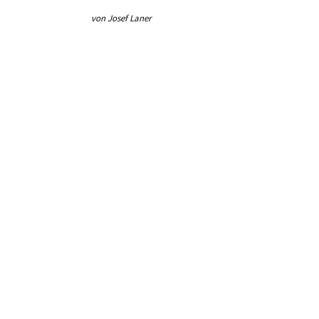
von Josef Laner
von Jos