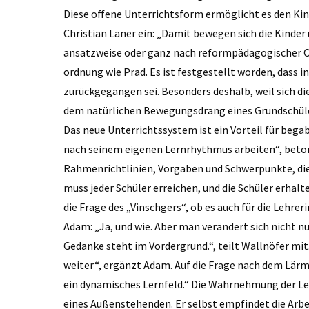
Diese offene Unterrichtsform ermöglicht es den Kin
Christian Laner ein: „Damit bewegen sich die Kinder un
ansatzweise oder ganz nach reformpädagogischer Ori
ordnung wie Prad. Es ist festgestellt worden, dass i
zurückgegangen sei. Besonders deshalb, weil sich d
dem natürlichen Bewegungsdrang eines Grundschüler
Das neue Unterrichtssystem ist ein Vorteil für bega
nach seinem eigenen Lernrhythmus arbeiten“, beton
Rahmenrichtlinien, Vorgaben und Schwerpunkte, di
muss jeder Schüler erreichen, und die Schüler erhalte
die Frage des „Vinschgers“, ob es auch für die Lehr
Adam: „Ja, und wie. Aber man verändert sich nicht n
Gedanke steht im Vordergrund.“, teilt Wallnöfer mit.
weiter“, ergänzt Adam. Auf die Frage nach dem Lärmp
ein dynamisches Lernfeld.“ Die Wahrnehmung der Le
eines Außenstehenden. Er selbst empfindet die Arbe