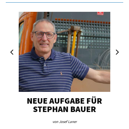
NEUE AUFGABE FÜR
„U
STEPHAN BAUER
von Josef Laner