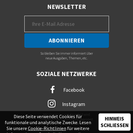
NEWSLETTER
So bleiben Sie immer informiert über
neue Ausgaben, Themen, etc.
SOZIALE NETZWERKE
Facebook
Instagram
Mit immer neuem Newsfeed wird
Diese Seite verwendet Cookies für
HINWEIS
unsere Online-Community begeistert
funktionale und analytische Zwecke. Lesen
SCHLIESSEN
Sie unsere
Cookie-Richtlinien
für weitere