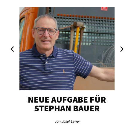
NEUE AUFGABE FÜR
„U
STEPHAN BAUER
von Josef Laner