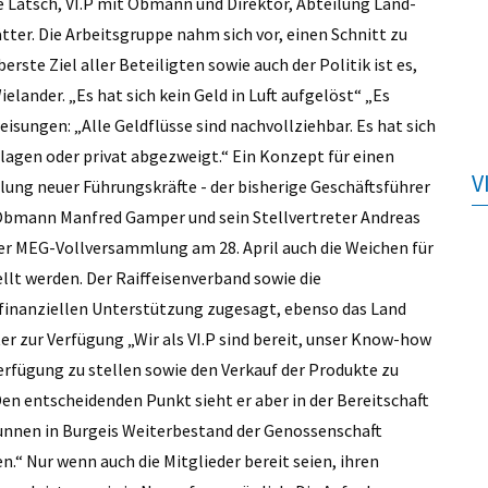
se Latsch, VI.P mit Obmann und Direktor, Abteilung Land-
ter. Die Arbeitsgruppe nahm sich vor, einen Schnitt zu
te Ziel aller Beteiligten sowie auch der Politik ist es,
elander. „Es hat sich kein Geld in Luft aufgelöst“ „Es
ungen: „Alle Geldflüsse sind nachvollziehbar. Es hat sich
hlagen oder privat abgezweigt.“ Ein Konzept für einen
V
lung neuer Führungskräfte - der bisherige Geschäftsführer
 Obmann Manfred Gamper und sein Stellvertreter Andreas
 der MEG-Vollversammlung am 28. April auch die Weichen für
llt werden. Der Raiffeisenverband sowie die
r finanziellen Unterstützung zugesagt, ebenso das Land
ter zur Verfügung „Wir als VI.P sind bereit, unser Know-how
Verfügung zu stellen sowie den Verkauf der Produkte zu
en entscheidenden Punkt sieht er aber in der Bereitschaft
 Brunnen in Burgeis Weiterbestand der Genossenschaft
.“ Nur wenn auch die Mitglieder bereit seien, ihren