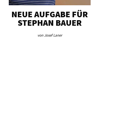
NEUE AUFGABE FÜR
„U
STEPHAN BAUER
HERZ
von Josef Laner
von Jos