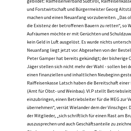
gebildet: Raiffeisenverband Südtirol, Raiffeisenkas
und Forstwirtschaft und Bürgermeister Georg Altstät
machen und einen Neuanfang vorzubereiten. „Das obers
die Existenz der betroffenen Bauern zu retten“, so Wi
Aufräumen möchte er mit Gerüchten und Schuldzuweis
kein Geld in Luft ausgelöst. Es wurde nichts untersc
Neuanfang liegt jetzt vor. Abgesehen von der Bestel
Peter Gamper hat bereits gekündigt; der bisherige
Jäger stellen sich nicht mehr der Wahl - sollen bei
einen finanziellen und inhaltlichen Neubeginn geste
Raiffeisenkasse Latsch haben die Bereitschaft eine
(Amt für Obst- und Weinbau). VI.P stellt Betriebslei
einzubringen, einen Betriebsleiter für die MEG zur 
übernehmen“, verrät Wielander dem der Vinschger. D
der Mitglieder, „sich schriftlich für einen ­Rast am
auszusprechen und auch Geschäftsanteile zu zeichnen