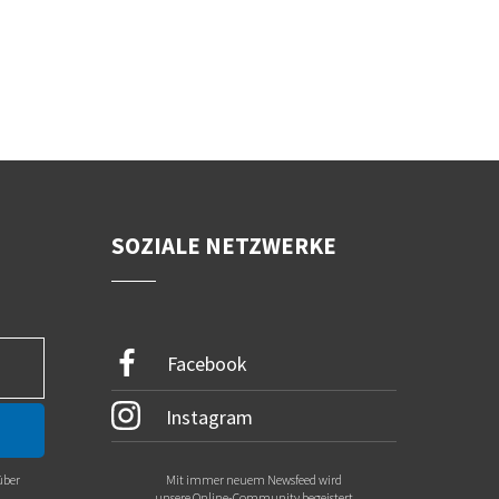
SOZIALE NETZWERKE
Facebook
Instagram
über
Mit immer neuem Newsfeed wird
.
unsere Online-Community begeistert