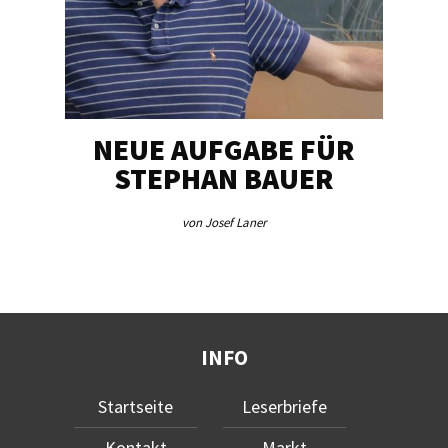
NEUE AUFGABE FÜR
„U
STEPHAN BAUER
von Josef Laner
INFO
Startseite
Leserbriefe
Kontakt
Markt