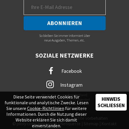
So bleiben Sie immer informiert über
neue Ausgaben, Themen, etc.
SOZIALE NETZWERKE
Facebook
Instagram
Mit immer neuem Newsfeed wird
Diese Seite verwendet Cookies für
HINWEIS
unsere Online-Community begeistert
funktionale und analytische Zwecke. Lesen
SCHLIESSEN
Sie unsere
Cookie-Richtlinien
für weitere
Informationen. Durch die Nutzung dieser
der Vinschger © 2026 - Alle Rechte vorbehalten
Website erklären Sie sich damit
©
piloly.com
|
Impressum
|
Netiquette
|
Sitemap
|
Kontakt
einverstanden.