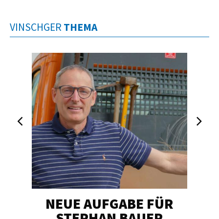
VINSCHGER
THEMA
NEUE AUFGABE FÜR
„U
STEPHAN BAUER