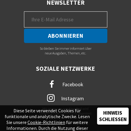
NEWSLETTER
So bleiben Sie immer informiert über
neue Ausgaben, Themen, etc.
SOZIALE NETZWERKE
Facebook
Instagram
Mit immer neuem Newsfeed wird
Diese Seite verwendet Cookies für
HINWEIS
unsere Online-Community begeistert
funktionale und analytische Zwecke. Lesen
SCHLIESSEN
Sie unsere
Cookie-Richtlinien
für weitere
Informationen. Durch die Nutzung dieser