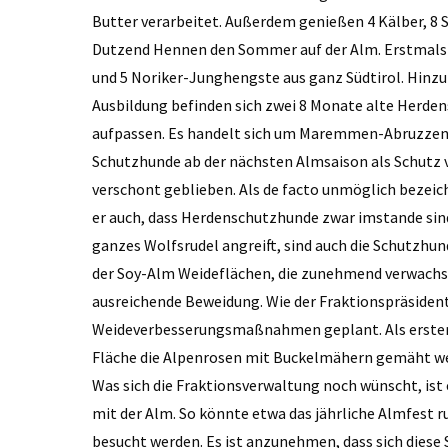
Butter verarbeitet. Außerdem genießen 4 Kälber, 8 S
Dutzend Hennen den Sommer auf der Alm. Erstmals z
und 5 Noriker-Junghengste aus ganz Südtirol. Hinz
Ausbildung befinden sich zwei 8 Monate alte Herden
aufpassen. Es handelt sich um Maremmen-Abruzzen-
Schutzhunde ab der nächsten Almsaison als Schutz v
verschont geblieben. Als de facto unmöglich bezeic
er auch, dass Herdenschutzhunde zwar imstande sind
ganzes Wolfsrudel angreift, sind auch die Schutzhun
der Soy-Alm Weideflächen, die zunehmend verwachse
ausreichende Beweidung. Wie der Fraktionspräsident
Weideverbesserungsmaßnahmen geplant. Als erster S
Fläche die Alpenrosen mit Buckelmähern gemäht we
Was sich die Fraktionsverwaltung noch wünscht, ist 
mit der Alm. So könnte etwa das jährliche Almfest 
besucht werden. Es ist anzunehmen, dass sich dies