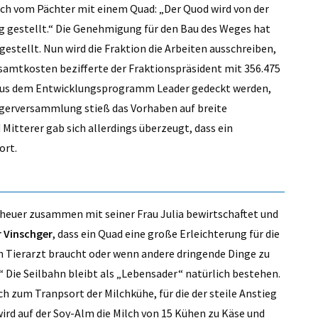
ich vom Pächter mit einem Quad: „Der Quod wird von der
g gestellt.“ Die Genehmigung für den Bau des Weges hat
stellt. Nun wird die Fraktion die Arbeiten ausschreiben,
amtkosten bezifferte der Fraktionspräsident mit 356.475
 aus dem Entwicklungsprogramm Leader gedeckt werden,
ürgerversammlung stieß das Vorhaben auf breite
itterer gab sich allerdings überzeugt, dass ein
ort.
t heuer zusammen mit seiner Frau Julia bewirtschaftet und
r Vinschger
, dass ein Quad eine große Erleichterung für die
en Tierarzt braucht oder wenn andere dringende Dinge zu
.“ Die Seilbahn bleibt als „Lebensader“ natürlich bestehen.
h zum Tranpsort der Milchkühe, für die der steile Anstieg
wird auf der Soy-Alm die Milch von 15 Kühen zu Käse und