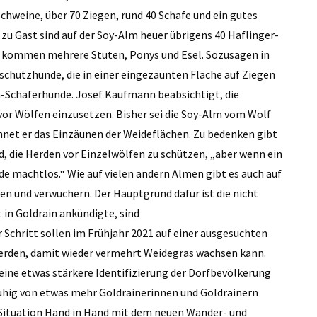
chweine, über 70 Ziegen, rund 40 Schafe und ein gutes
u Gast sind auf der Soy-Alm heuer übrigens 40 Haflinger-
u kommen mehrere Stuten, Ponys und Esel. Sozusagen in
schutzhunde, die in einer eingezäunten Fläche auf Ziegen
Schäferhunde. Josef Kaufmann beabsichtigt, die
or Wölfen einzusetzen. Bisher sei die Soy-Alm vom Wolf
hnet er das Einzäunen der Weideflächen. Zu bedenken gibt
, die Herden vor Einzelwölfen zu schützen, „aber wenn ein
de machtlos.“ Wie auf vielen andern Almen gibt es auch auf
n und verwuchern. Der Hauptgrund dafür ist die nicht
 in Goldrain ankündigte, sind
chritt sollen im Frühjahr 2021 auf einer ausgesuchten
rden, damit wieder vermehrt Weidegras wachsen kann.
eine etwas stärkere Identifizierung der Dorfbevölkerung
ruhig von etwas mehr Goldrainerinnen und Goldrainern
e Situation Hand in Hand mit dem neuen Wander- und