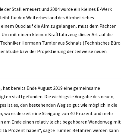
de der Stall erneuert und 2004 wurde ein kleines E-Werk
bleibt für den Weiterbestand des Almbetriebes
t einem Quod auf die Alm zu gelangen, muss dem Pächter
 Um mit einem kleinen Kraftfahrzeug dieser Art auf die
n Techniker Hermann Tumler aus Schnals (Technisches Büro
ner Studie bzw. der Projektierung der teilweise neuen
te, hat bereits Ende August 2019 eine gemeinsame
igten stattgefunden. Die wichtigste Vorgabe des neuen,
es ist es, den bestehenden Weg so gut wie möglich in die
, wo es derzeit eine Steigung von 40 Prozent und mehr
den am Ende einen relativ leicht begehbaren Wanderweg mit
nd 16 Prozent haben“, sagte Tumler. Befahren werden kann