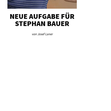
NEUE AUFGABE FÜR
„U
STEPHAN BAUER
HERZ
von Josef Laner
von Jos