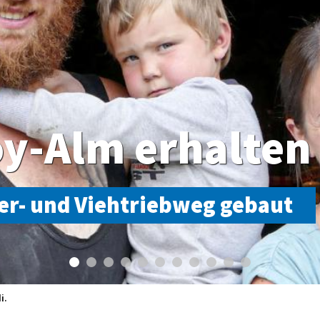
y-Alm erhalten 
er- und Viehtriebweg gebaut
i.