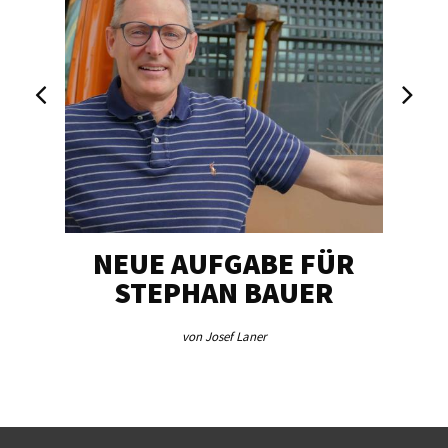
NEUE AUFGABE FÜR
„U
STEPHAN BAUER
von Josef Laner