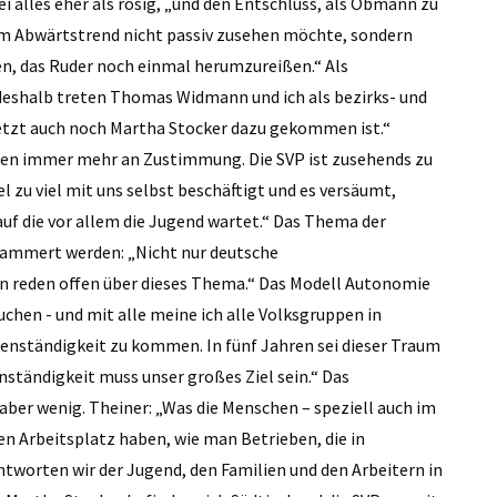
i alles eher als rosig, „und den Entschluss, als Obmann zu
esem Abwärtstrend nicht passiv zusehen möchte, sondern
ben, das Ruder noch einmal herumzureißen.“ Als
 deshalb treten Thomas Widmann und ich als bezirks- und
 jetzt auch noch Martha Stocker dazu gekommen ist.“
ieren immer mehr an Zustimmung. Die SVP ist zusehends zu
l zu viel mit uns selbst beschäftigt und es versäumt,
uf die vor allem die Jugend wartet.“ Das Thema der
ammert werden: „Nicht nur deutsche
en reden offen über dieses Thema.“ Das Modell Autonomie
suchen - und mit alle meine ich alle Volksgruppen in
enständigkeit zu kommen. In fünf Jahren sei dieser Traum
enständigkeit muss unser großes Ziel sein.“ Das
e aber wenig. Theiner: „Was die Menschen – speziell auch im
nen Arbeitsplatz haben, wie man Betrieben, die in
ntworten wir der Jugend, den Familien und den Arbeitern in