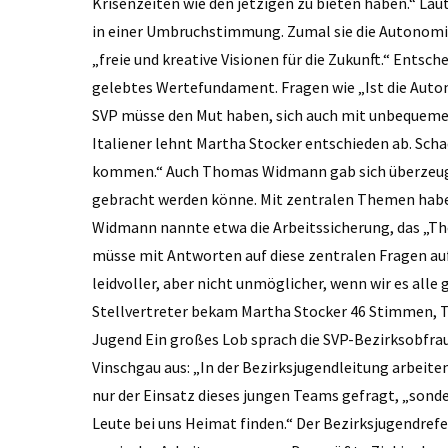
Krisenzeiten wie den jetzigen zu bieten haben.“ Laut
in einer Umbruchstimmung. Zumal sie die Autonomie
„freie und kreative Visionen für die Zukunft.“ Entsch
gelebtes Wertefundament. Fragen wie „Ist die Autono
SVP müsse den Mut haben, sich auch mit unbequemen
Italiener lehnt Martha Stocker entschieden ab. Sch
kommen.“ Auch Thomas Widmann gab sich überzeugt,
gebracht werden könne. Mit zentralen Themen habe s
Widmann nannte etwa die Arbeitssicherung, das „Th
müsse mit Antworten auf diese zentralen Fragen auf
leidvoller, aber nicht unmöglicher, wenn wir es all
Stellvertreter bekam Martha Stocker 46 Stimmen, 
Jugend Ein großes Lob sprach die SVP-Bezirksobfra
Vinschgau aus: „In der Bezirksjugend­leitung arbeiten
nur der Einsatz dieses jungen Teams gefragt, „sond
Leute bei uns Heimat finden.“ Der Bezirksjugendrefe