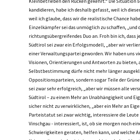
Kleinbetrieben den Rücken gekehrt.“ Die Situation se
kandidieren, habe ich deshalb gefasst, weil ich di
weil ich glaube, dass wir die realistische Chance ha
Einzelkämpfer sei das unmöglich zu schaffen, „und
richtungsübergreifendes Duo an. Froh bin ich, dass
Südtirol sei zwar ein Erfolgsmodell, „aber wir verl
einer Verwaltungspartei geworden. Wir haben uns vie
Visionen, Orientierungen und Antworten zu bieten, a
Selbstbestimmung dürfe nicht mehr länger ausgekl
Oppositionsparteien, sondern sogar Teile der Grün
sei zwar sehr erfolgreich, „aber wir müssen alle ver
Südtirol – zu einem Mehr an Unabhängigkeit und Eig
sicher nicht zu verwirklichen, „aber ein Mehr an Eig
Parteistatut sei zwar wichtig, interessiere die Leut
Vinschgau - interessiert, ist, ob sie morgen noch ei
Schwierigkeiten geraten, helfen kann, und welche A