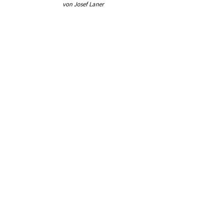
von Josef Laner
von Jos