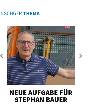
INSCHGER
THEMA
NEUE AUFGABE FÜR
„U
STEPHAN BAUER
HERZ