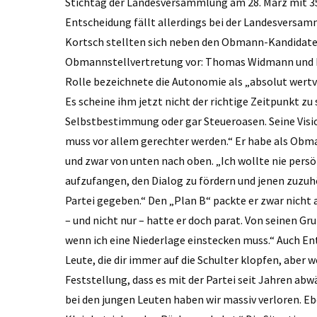
Stichtag der Landesversammlung am 28. März mit 357
Entscheidung fällt allerdings bei der Landesversamm
Kortsch stellten sich neben den Obmann-Kandidaten 
Obmannstellvertretung vor: Thomas Widmann und M
Rolle bezeichnete die Autonomie als „absolut wertvo
Es scheine ihm jetzt nicht der richtige Zeitpunkt zu 
Selbstbestimmung oder gar Steueroasen. Seine Vision 
muss vor allem gerechter werden.“ Er habe als Obman
und zwar von unten nach oben. „Ich wollte nie persö
aufzufangen, den Dialog zu fördern und jenen zuzuhöre
Partei gegeben.“ Den „Plan B“ packte er zwar nicht
– und nicht nur – hatte er doch parat. Von seinen G
wenn ich eine Niederlage einstecken muss.“ Auch Ent
Leute, die dir immer auf die Schulter klopfen, aber 
Feststellung, dass es mit der Partei seit Jahren ab
bei den jungen Leuten haben wir massiv verloren. Eb