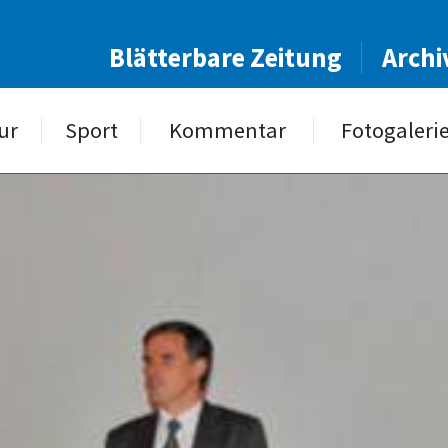
Blätterbare Zeitung
Archi
ur
Sport
Kommentar
Fotogaleri