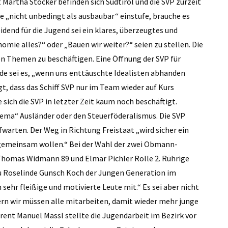
 Martha Stocker befinden sich Südtirol und die SVP zurzeit
 „nicht unbedingt als ausbaubar“ einstufe, brauche es
eidend für die Jugend sei ein klares, überzeugtes und
mie alles?“ oder „Bauen wir weiter?“ seien zu stellen. Die
 Themen zu be­schäftigen. Eine Öffnung der SVP für
ade sei es, „wenn uns enttäuschte Idealisten abhanden
 dass das Schiff SVP nur im Team wieder auf Kurs
ich die SVP in letzter Zeit kaum noch beschäftigt.
ema“ Ausländer oder den Steuerföderalismus. Die SVP
warten. Der Weg in Richtung Freistaat „wird sicher ein
e gemeinsam wollen.“ Bei der Wahl der zwei Obmann-
Thomas Widmann 89 und Elmar Pichler Rolle 2. Rührige
u Roselinde Gunsch Koch der Jungen Generation im
 sehr fleißige und motivierte Leute mit.“ Es sei aber nicht
ern wir müssen alle mitarbeiten, damit wieder mehr junge
rent Manuel Massl stellte die Jugendarbeit im Bezirk vor