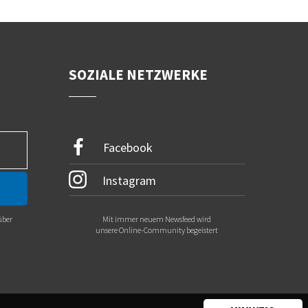
SOZIALE NETZWERKE
Facebook
Instagram
über
Mit immer neuem Newsfeed wird
.
unsere Online-Community begeistert