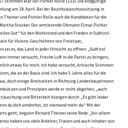
 Stimmen klar vor Pichler Rolle (133). Die endgültige
lung am 18. April. Bei der Bezirksausschuss­sitzung in
Theiner und Pichler Rolle auch die Kandidaten für die
artha Stocker. Der amtierende Obmann ­Elmar Pichler
lles Gut“ für den Wohlstand und den Frieden in Südtirol.
sein für Visions-Geschichten von Freistaat,
sei es, das Land in jeder Hinsicht zu öffnen: „Südtirol
n immer versucht, frische Luft in die Partei zu bringen,
nlich etwas für mich. Ich habe versucht, kritische Stimmen
n, die an der Basis sind. Ich habe 5 Jahre alles für die
 aus, doch einige Breitseiten in Richtung Landeshauptmann
rundsätzen und Prinzipien werde er nicht abgehen, „auch
täuschung und Bitter­keit klangen durch: „Es gibt leider
wenn du dich umdrehst, ist niemand mehr da.“ Mit der
wärts geht, begann Richard Theiner seine Rede: „Vor allem
enso haben uns viele Arbeiter, Frauen und auch Inhaber von