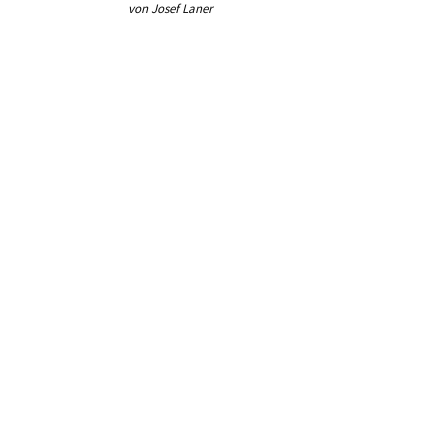
von Josef Laner
von Jos