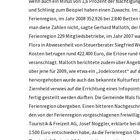
wenn auch ein Minus von 1,6 Prozent der Nächtigunge
und Schlinig zum Beispiel haben einen Zuwachs. Im 
Ferienregion, im Jahr 2008 352.926 bei 2.840 Bette
man diese Zahlen nicht, sagte Gerhard Malloth, der 
Ferienregion 229 Mitgliedsbetriebe, im Jahr 2007 wa
Flora in Abwesenheit von Steuerberater Siegfried We
Kosten betrugen rund 422.400 Euro, die Erlöse rund 
veranschlagt. Malloth berichtete zudem über Ange
über jene für 2009, wie etwa ein „Jodelcontest“ au
hervorgehoben wurde auch das bekannte Kulturfest
Ziernheld verwies auf die Errichtung eines Infopoin
fertig gestellt werden dürften. Die Gemeinde Mals f
Ferienregion übergeben. Einen bitteren Nachgeschma
den von der Ferienregion vorgeschlagenen freiwillig
Touristik & Freizeit AG, Josef Noggler, erklärte bei
1.500 Euro entschieden habe, da die Ferienregion O