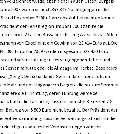
n verzeichnet wurde, aber nicht in allen Orten. Burgeis
Jahre 2007 waren es noch 358.848 Nächtigungen in der
n (Stand Dezember 2008). Ganz absolut betrachten könne
Präsident der Ferienregion. Im Jahr 2008 zählte die
ren es noch 232. Den Kassabericht trug Aufsichtsrat Albert
gmann vor: Es scheint ein Gewinn von 23.414 Euro auf. Die
446.800 Euro. Für 2009 werden insgesamt 529.430 Euro
bote und Veranstaltungen des vergangenen Jahres und
f der Sesvennahütte oder die Almtage im Herbst. Besonders
ival „Xong“. Der scheidende Gemeindereferent Johann
ts in Mals und am Eingang von Burgeis, die bis zum Sommer
inanziere die Errichtung, deren Führung werde der
ck hatte die Tatsache, dass die Touristik & Freizeit AG
en Beitrag von 5.500 Euro nicht bezahlt. Der Präsident der
 der Vollversammlung, dass der Verwaltungsrat sich für die
bervinschgau überdies bei Veranstaltungen von der