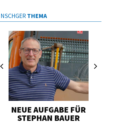
INSCHGER
THEMA
NEUE AUFGABE FÜR
„U
STEPHAN BAUER
HERZ