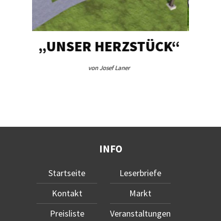
HERZSTÜCK“
INNOVATION TRIF
TRADITION
Josef Laner
von Michael Andres
INFO
Startseite
Leserbriefe
Kontakt
Markt
Preisliste
Veranstaltungen