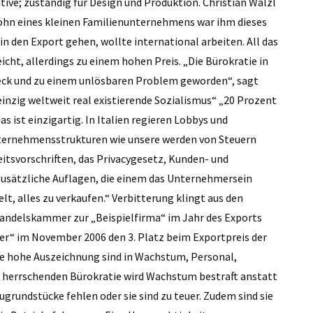
ative; zuständig für Design und Produktion. Christian Walzl
ohn eines kleinen Familienunternehmens war ihm dieses
in den Export gehen, wollte international arbeiten. All das
cht, allerdings zu einem hohen Preis. „Die Bürokratie in
zweck und zu einem unlösbaren Problem geworden“, sagt
 einzig weltweit real existierende Sozialismus“ „20 Prozent
s ist einzigartig. In Italien regieren Lobbys und
nternehmensstrukturen wie unsere werden von Steuern
tsvorschriften, das Privacygesetz, Kunden- und
zusätzliche Auflagen, die einem das Unternehmersein
t, alles zu verkaufen.“ Verbitterung klingt aus den
ndelskammer zur „Beispielfirma“ im Jahr des Exports
r“ im November 2006 den 3. Platz beim Exportpreis der
ese hohe Auszeichnung sind in Wachstum, Personal,
 herrschenden Bürokratie wird Wachstum bestraft anstatt
ugrundstücke fehlen oder sie sind zu teuer. Zudem sind sie