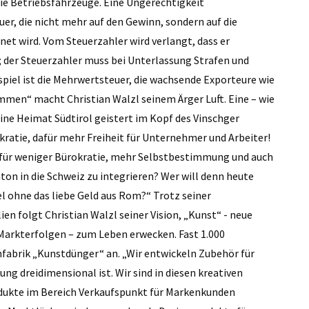
wie Betriebsfahrzeuge. Eine Ungerechtigkeit
uer, die nicht mehr auf den Gewinn, sondern auf die
 wird. Vom Steuerzahler wird verlangt, dass er
; der Steuerzahler muss bei Unterlassung Strafen und
spiel ist die Mehrwertsteuer, die wachsende Exporteure wie
mmen“ macht Christian Walzl seinem Ärger Luft. Eine – wie
seine Heimat Südtirol geistert im Kopf des Vinschger
atie, dafür mehr Freiheit für Unternehmer und Arbeiter!
für weniger Bürokratie, mehr Selbstbestimmung und auch
on in die Schweiz zu integrieren? Wer will denn heute
l ohne das liebe Geld aus Rom?“ Trotz seiner
ien folgt Christian Walzl seiner Vision, „Kunst“ - neue
Markterfolgen – zum Leben erwecken. Fast 1.000
gnfabrik „Kunstdünger“ an. „Wir entwickeln Zubehör für
ng dreidimensional ist. Wir sind in diesen kreativen
rodukte im Bereich Verkaufspunkt für Markenkunden