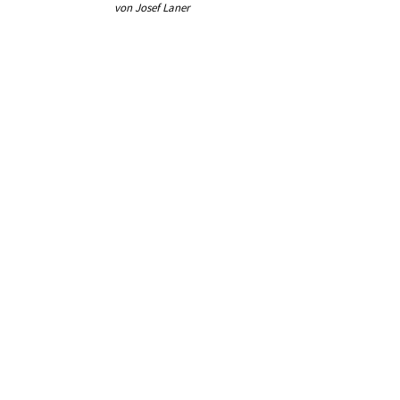
von Josef Laner
von Jos