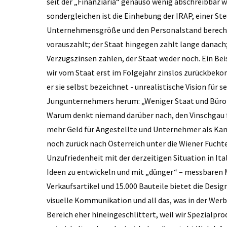
seit der „Finanziaria“ genauso wenig abschreibbar 
sondergleichen ist die Einhebung der IRAP, einer Ste
Unternehmensgröße und den Personalstand berechnet
vorauszahlt; der Staat hingegen zahlt lange danach
Verzugszinsen zahlen, der Staat weder noch. Ein Bei
wir vom Staat erst im Folgejahr zinslos zurückbeko
er sie selbst bezeichnet - unrealistische Vision für 
Jungunternehmers herum: „Weniger Staat und Bürokr
Warum denkt niemand darüber nach, den Vinschgau 
mehr Geld für Angestellte und Unternehmer als Kant
noch zurück nach Österreich unter die Wiener Fuchte
Unzufriedenheit mit der derzeitigen Situation in Ital
Ideen zu entwickeln und mit „dünger“ – messbaren 
Verkaufsartikel und 15.000 Bauteile bietet die Desi
visuelle Kommunikation und all das, was in der Werbu
Bereich eher hineingeschlittert, weil wir Spezialp