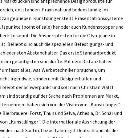
us Marktlücken sind ansprechende Designprodukte für
ereich, entstanden. Praxisnah und bodenständig im
Vetzan geblieben: Kunstdünger stellt Präsentationssysteme
ufspunkte (point of sale) her oder auch Kundenstopper und
eck-In kennt. Die Absperrpfosten für die Olympiade in
lt. Beliebt sind auch die speziellen Befestigungs- und
schiedensten Abstandhalter. Das erste Standardprodukt
 am geläufigsten sein dürfte. Mit dem Distanzhalter
“ umfasst alles, was Werbetechniker brauchen, um
 nicht irgendwie, sondern mit Designerhüllen und
bleibt der Schwerpunkt und soll nach Christian Walzl
eam sind ständig auf der Suche nach Problemen am Markt,
Unternehmen haben sich von der Vision von „Kunstdünger“
Bierbrauerei Forst, Thun und Selva, Athesia, Dr. Schär und
on „Kunstdünger“. Die internationale Ausrichtung der
eder: nach Südtirol bzw. Italien gilt Deutschland als der