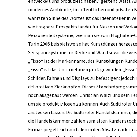
entwickelt und produziert haben,“ gesteht Walzl. A
modernes Ambiente, im öffentlichen und privaten B
wahrsten Sinne des Wortes ist das Ideenatelier in 
wie tragbare Prospektständer für Messen und Verka
Personenleitsysteme, wie man sie vom Flughafen-Ch
Turin 2006 beispielsweise hat Kunstdünger hergestel
Seilspannsysteme für Decke und Wand sowie die ver
„Fisso“ ist der Markenname, der Kunstdünger-Kunden
„Fisso“ ist das Unternehmen groß geworden. „Fisso
Schilder, Fahnen und Displays zu befestigen; jedoch
dekorativen Zierknöpfen. Dieses Standardprogramm 
noch ausgebaut werden. Christian Walzl und sein T
um sie produktiv lösen zu können. Auch Südtiroler 
anstecken lassen. Die Südtiroler Handelskammer, die 
die Handelskammer zählen zum alten Kundenstock v
Firma spiegelt sich auch den in den Absatzmärkten wi