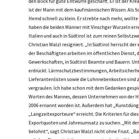
den Blick für gute Entwürfe geschärft. Er ist der Kre
ist der Mann mit dem kaufmännischen Wissen. Als S
Hemd schnell zu klein. Er strebte nach mehr, wollte 
haben die beiden Männer mit Vinschger Wurzeln errei
Italien und auch in Südtirol ist zum reinen Selbst
Christian Walzl resigniert. „In Südtirol herrscht der
der Beschäftigten arbeiten im öffentlichen Dienst, da
Gewerkschaften, in Südtirol Beamte und Bauern. U
erdrückt. Lärmschutzbestimmungen, Arbeitsicherhei
Lieferantenlisten sowie die Lohnnebenkosten sind 
vergraulen. Ich habe schon mit dem Gedanken gespiel
Worten des Mannes, dessen Unternehmen von der Ha
2006 ernannt worden ist. Außerdem hat „Kunstdünge
„Langzeitexporteure“ erreicht. Die Kriterien für di
Exportquoten und Jahresumsatz zu suchen. „Mit der
belohnt“, sagt Christian Walzl nicht ohne Frust. „Ba