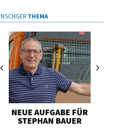
INSCHGER
THEMA
NEUE AUFGABE FÜR
„U
STEPHAN BAUER
HERZ