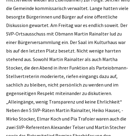
die Gemeinde kommissarisch verwaltet. Lange hatten viele
besorgte Bürgerinnen und Bürger auf eine öffentliche
Diskussion gewartet. Am Freitag war es endlich soweit. Der
SVP-Ortsausschuss mit Obmann Martin Rainalter lud zu
einer Bürgerversammlung ein. Der Saal im Kulturhaus war
bis auf den letzten Platz besetzt. Nicht wenige harrten
stehend aus. Sowohl Martin Rainalter als auch Martha
Stocker, die den Abend in ihrer Funktion als Parteiobmann-
Stellvertreterin moderierte, riefen eingangs dazu auf,
sachlich zu bleiben, nicht persönlich zu werden und im
gegenseitigen Respekt miteinander zu diskutieren.
„Alleingänge, wenig Transparenz und keine Ehrlichkeit“
Neben den 5 SVP-Räten Martin Rainalter, Heiko ­Hauser, ­
Mirko Stocker, Elmar Koch und Pia Trafoier waren auch die
zwei SVP-Referenten Alexander ­Telser und Martin Stecher
sowie das Ratsmitglied Romina Eberhöfer von den