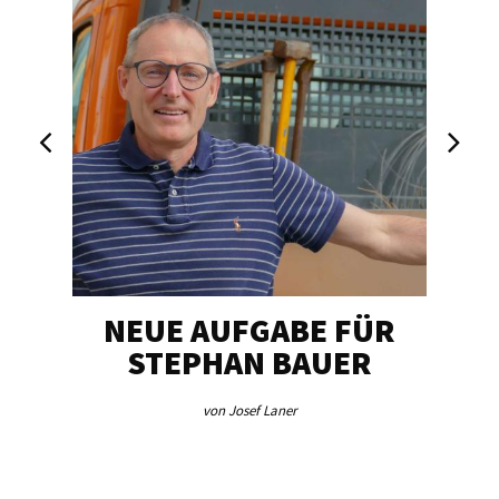
NEUE AUFGABE FÜR
„U
STEPHAN BAUER
von Josef Laner