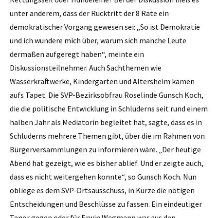
unter anderem, dass der Rücktritt der 8 Räte ein
demokratischer Vorgang gewesen sei: „So ist Demokratie
und ich wundere mich über, warum sich manche Leute
dermaßen aufgeregt haben“, meinte ein
Diskussionsteilnehmer. Auch Sachthemen wie
Wasserkraftwerke, Kindergarten und Altersheim kamen
aufs Tapet. Die SVP-Bezirksobfrau Roselinde Gunsch Koch,
die die politische Entwicklung in Schluderns seit rund einem
halben Jahr als Mediatorin begleitet hat, sagte, dass es in
Schluderns mehrere Themen gibt, über die im Rahmen von
Bürgerversammlungen zu informieren wäre. „Der heutige
Abend hat gezeigt, wie es bisher ablief. Und er zeigte auch,
dass es nicht weitergehen konnte“, so Gunsch Koch. Nun
obliege es dem SVP-Ortsausschuss, in Kürze die nötigen
Entscheidungen und Beschlüsse zu fassen. Ein eindeutiger
Tenor gegen oder für Erwin Wegmann war aus den