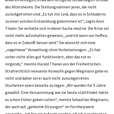
des Altersheims. Die Stellungnahmen jener, die nicht
zurückgetreten sind „Es tut mir Leid, dass es in Schluderns
zu einer solchen Entwicklung gekommen ist“, sagte Anni
Thaler. Sie verhalte sich in dieser Sache neutral. Die Krise sei
nicht mehr aufzuhalten gewesen, „und ich kann nur hoffen,
dass es in Zukunft besser wird.“ Sie wünscht sich eine
„nagelneue“ Verwaltung ohne Vorbelastungen. „Es hat
sicher nicht alles gut funktioniert, aber das tut es
nirgends,“ meinte Harald Thanei von der Freiheitlichen.
Strafrechtlich relevante Vorwürfe gegen Wegmann gebe es
nicht und daher sei er auch nicht zurückgetreten.
Sturheiten seien beiseite zu legen. „Wir wurden für 5 Jahre
gewählt. Eine Versammlung wie sie heute stattfindet hätte
es schon früher geben sollen“, meinte Sebastian Wegmann,
der auch auf „geheime Sitzungen“ im Fernheizwerk
anspielte. „Ich bin nie gefragt worden, ob ich zurücktreten