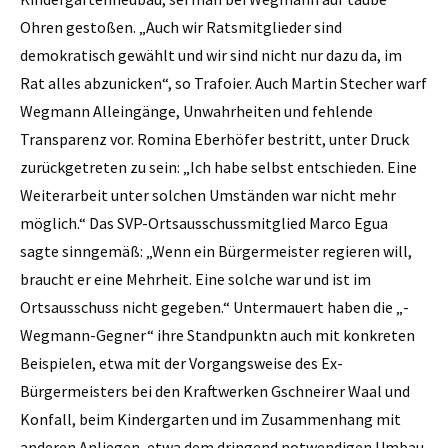
Ohren gestoßen. „Auch wir Ratsmitglieder sind
demokratisch gewählt und wir sind nicht nur dazu da, im
Rat alles abzunicken“, so Trafoier. Auch Martin Stecher warf
­Wegmann Alleingänge, Unwahrheiten und fehlende
Transparenz vor. Romina Eberhöfer bestritt, unter Druck
zurückgetreten zu sein: „Ich habe selbst entschieden. Eine
Weiterarbeit unter solchen Umständen war nicht mehr
möglich.“ Das SVP-Ortsausschussmitglied Marco Egua
sagte sinngemäß: „Wenn ein Bürgermeister regieren will,
braucht er eine Mehrheit. Eine solche war und ist im
Ortsausschuss nicht gegeben.“ Untermauert haben die „­
Wegmann-Gegner“ ihre Standpunktn auch mit konkreten
Beispielen, etwa mit der Vorgangsweise des Ex-
Bürgermeisters bei den Kraftwerken Gschneirer Waal und
Konfall, beim Kindergarten und im Zusammenhang mit
anderen Anliegen, etwa dem dringend notwendigen Umbau