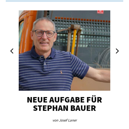
NEUE AUFGABE FÜR
„U
STEPHAN BAUER
von Josef Laner