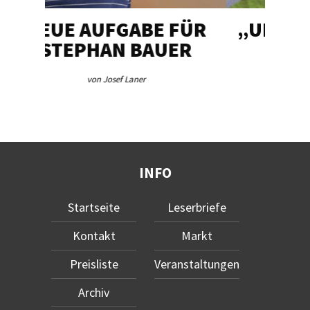
FÜR
„UNSER HERZSTÜCK“
IN
R
von Josef Laner
INFO
Startseite
Leserbriefe
Kontakt
Markt
Preisliste
Veranstaltungen
Archiv