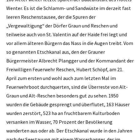
Wenter. Es ist die Schlamm- und Sandwüste im derzeit fast
leeren Reschenstausee, der die Spuren der
„Vergewaltigung“ der Dörfer Graun und Reschen und
teilweise auch von St. Valentin auf der Haide frei legt und
vor allem älteren Bürgern das Nass in die Augen treibt. Vom
so genannten Etschkanal aus, den der Grauner
Bürgermeister Albrecht Plangger und der Kommandant der
Freiwilligen Feuerwehr Reschen, Hubert Schöpf, am 21.
April zum ersten und wohl auch zum ­letzten Mal im
Feuerwehrboot durchquerten, sind die Überreste von Alt-
Graun und Alt-Reschen besonders gut zu sehen. 1950
wurden die Gebäude gesprengt und überflutet, 163 Häuser
wurden zerstört, 523 ha an fruchtbarem Kulturboden
versanken im Wasser, 70 Prozent der Bevölkerung
wanderten aus oder ab. Der Etschkanal wurde in den Jahren
nach der Seestauung mit einem Wasserbagger, der im