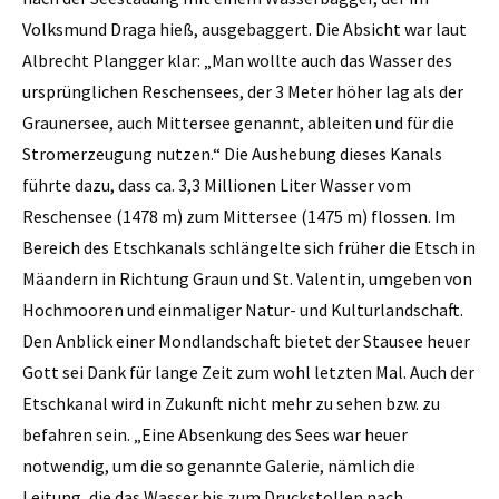
Volksmund Draga hieß, ausgebaggert. Die Absicht war laut
Albrecht Plangger klar: „Man wollte auch das Wasser des
ursprünglichen Reschensees, der 3 Meter ­höher lag als der
Graunersee, auch Mittersee genannt, ab­leiten und für die
Stromerzeugung nutzen.“ Die Aushebung dieses Kanals
führte dazu, dass ca. 3,3 Millionen Liter Wasser vom
Reschensee (1478 m) zum Mittersee (1475 m) flossen. Im
Bereich des Etschkanals schlängelte sich früher die Etsch in
Mäandern in Richtung Graun und St. Valentin, umgeben von
Hochmooren und einmaliger Natur- und Kulturlandschaft.
Den Anblick einer Mondlandschaft bietet der Stausee heuer
Gott sei Dank für lange Zeit zum wohl letzten Mal. Auch der
Etschkanal wird in Zukunft nicht mehr zu sehen bzw. zu
befahren sein. „Eine Absenkung des Sees war heuer
notwendig, um die so genannte Galerie, nämlich die
Leitung, die das Wasser bis zum Druck­stollen nach