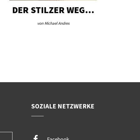
DER STILZER WEG…
AEB VI
von Michael Andres
von Re
SOZIALE NETZWERKE
Facebook