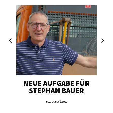
NEUE AUFGABE FÜR
„U
STEPHAN BAUER
von Josef Laner