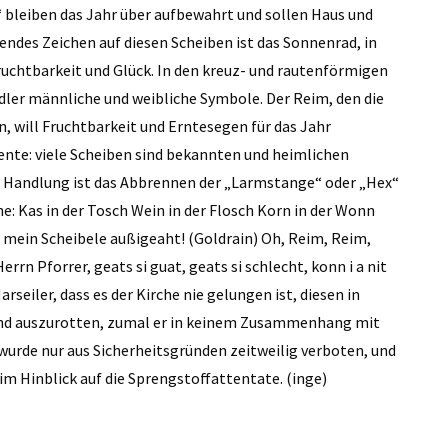
“ bleiben das Jahr über aufbewahrt und sollen Haus und
ndes Zeichen auf diesen Scheiben ist das Sonnenrad, in
ruchtbarkeit und Glück. In den kreuz- und rautenförmigen
er männliche und weibliche Symbole. Der Reim, den die
 will Fruchtbarkeit und Erntesegen für das Jahr
nte: viele Scheiben sind bekannten und heimlichen
 Handlung ist das Abbrennen der „Larmstange“ oder „Hex“
e: Kas in der Tosch Wein in der Flosch Korn in der Wonn
a mein Scheibele außigeaht! (Goldrain) Oh, Reim, Reim,
rrn Pforrer, geats si guat, geats si schlecht, konn i a nit
rseiler, dass es der Kirche nie gelungen ist, diesen in
und auszurotten, zumal er in keinem Zusammenhang mit
 wurde nur aus Sicherheitsgründen zeitweilig verboten, und
m Hinblick auf die Sprengstoffattentate. (inge)