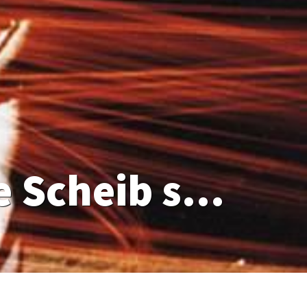
„O Reim, Reim! Wem soll die Scheib sein?“