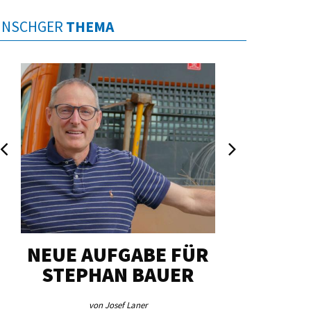
INSCHGER
THEMA
NEUE AUFGABE FÜR
„U
STEPHAN BAUER
HERZ
von Josef Laner
von Jos