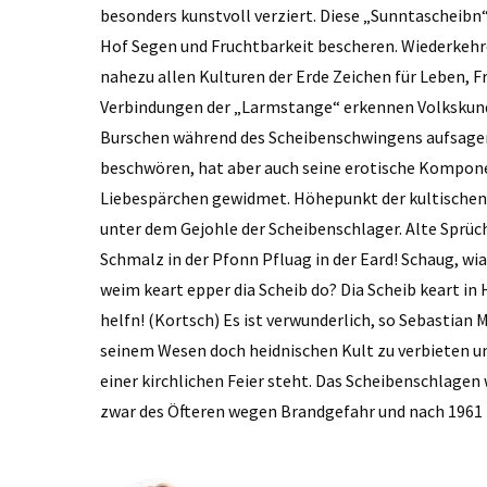
besonders kunstvoll verziert. Diese „Sunntascheibn
Hof Segen und Fruchtbarkeit bescheren. Wiederkehre
nahezu allen Kulturen der Erde Zeichen für Leben, F
Verbindungen der „Larmstange“ erkennen Volkskundl
Burschen während des Scheibenschwingens aufsagen,
beschwören, hat aber auch seine erotische Kompone
Liebespärchen gewidmet. Höhepunkt der kultischen
unter dem Gejohle der Scheibenschlager. Alte Sprüch
Schmalz in der Pfonn Pfluag in der Eard! Schaug, wi
weim keart epper dia Scheib do? Dia Scheib keart in He
helfn! (Kortsch) Es ist verwunderlich, so Sebastian Ma
seinem Wesen doch heidnischen Kult zu verbieten 
einer kirchlichen Feier steht. Das Scheibenschlagen
zwar des Öfteren wegen Brandgefahr und nach 1961 i