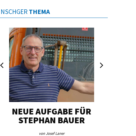
INSCHGER
THEMA
NEUE AUFGABE FÜR
„U
STEPHAN BAUER
HERZ
von Josef Laner
von Jos