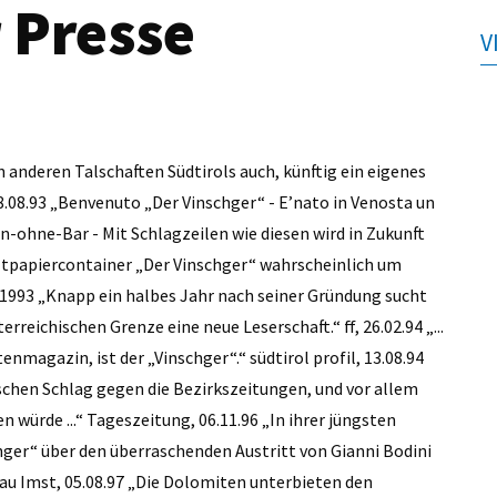
 Presse
V
in anderen Talschaften Südtirols auch, künftig ein eigenes
8.08.93 „Benvenuto „Der Vinschger“ - E’nato in Venosta un
n-ohne-Bar - Mit Schlagzeilen wie diesen wird in Zukunft
Altpapiercontainer „Der Vinschger“ wahrscheinlich um
1993 „Knapp ein halbes Jahr nach seiner Gründung sucht
rreichischen Grenze eine neue Leserschaft.“ ff, 26.02.94 „...
enmagazin, ist der „Vinschger“.“ südtirol profil, 13.08.94
ischen Schlag gegen die Bezirkszeitungen, und vor allem
 würde ...“ Tageszeitung, 06.11.96 „In ihrer jüngsten
hger“ über den überraschenden Austritt von Gianni Bodini
hau Imst, 05.08.97 „Die Dolomiten unterbieten den