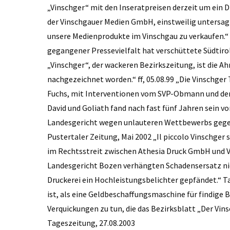
„Vinschger“ mit den Inseratpreisen derzeit um ein Dre
der Vinschgauer Medien GmbH, einstweilig untersag
unsere Medienprodukte im Vinschgau zu verkaufen.“ 
gegangener Pressevielfalt hat verschüttete Südtiro
„Vinschger“, der wackeren Bezirkszeitung, ist die A
nachgezeichnet worden.“ ff, 05.08.99 „Die Vinschge
Fuchs, mit Interventionen vom SVP-Obmann und dem S
David und Goliath fand nach fast fünf Jahren sein 
Landesgericht wegen unlauteren Wettbewerbs gegenü
Pustertaler Zeitung, Mai 2002 „Il piccolo Vinschger 
im Rechtsstreit zwischen Athesia Druck GmbH und V
Landesgericht Bozen verhängten Schadensersatz nich
Druckerei ein Hochleistungsbelichter gepfändet.“ Ta
ist, als eine Geldbeschaffungsmaschine für findige 
Verquickungen zu tun, die das Bezirksblatt „Der Vin
Tageszeitung, 27.08.2003