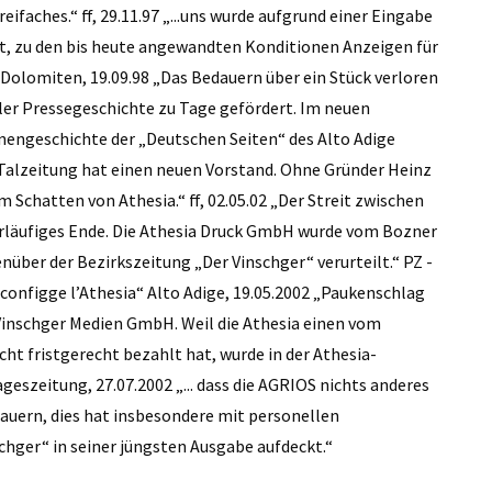
ifaches.“ ff, 29.11.97 „...uns wurde aufgrund einer Eingabe
t, zu den bis heute angewandten Konditionen Anzeigen für
Dolomiten, 19.09.98 „Das Bedauern über ein Stück verloren
ler Pressegeschichte zu Tage gefördert. Im neuen
hnengeschichte der „Deutschen Seiten“ des Alto Adige
r Talzeitung hat einen neuen Vorstand. Ohne Gründer Heinz
chatten von Athesia.“ ff, 02.05.02 „Der Streit zwischen
vorläufiges Ende. Die Athesia Druck GmbH wurde vom Bozner
ber der Bezirkszeitung „Der Vinschger“ verurteilt.“ PZ -
sconfigge l’Athesia“ Alto Adige, 19.05.2002 „Paukenschlag
inschger Medien GmbH. Weil die Athesia einen vom
t fristgerecht bezahlt hat, wurde in der Athesia-
geszeitung, 27.07.2002 „... dass die AGRIOS nichts anderes
Bauern, dies hat insbesondere mit personellen
schger“ in seiner jüngsten Ausgabe aufdeckt.“