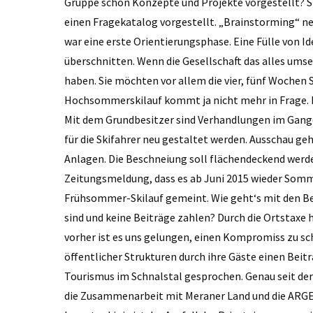
Gruppe schon Konzepte und Projekte vorgestellt? S
einen Fragekatalog vorgestellt. „Brainstorming“ ne
war eine erste Orientierungsphase. Eine Fülle von I
überschnitten. Wenn die Gesellschaft das alles ums
haben. Sie möchten vor allem die vier, fünf Wochen
Hochsommerskilauf kommt ja nicht mehr in Frage. K
Mit dem Grund­besitzer sind Verhandlungen im Gange
für die Skifahrer neu gestaltet werden. Ausschau ge
Anlagen. Die Beschneiung soll ­flächendeckend werde
Zeitungsmeldung, dass es ab Juni 2015 wieder Sommer
Frühsommer-Skilauf gemeint. Wie geht‘s mit den Bet
sind und keine Beiträge zahlen? Durch die Ortstaxe 
vorher ist es uns gelungen, einen Kompromiss zu sc
öffentlicher Strukturen durch ihre Gäste einen Beitr
Tourismus im Schnalstal gesprochen. Genau seit der 
die Zusammenarbeit mit Meraner Land und die ARGE S