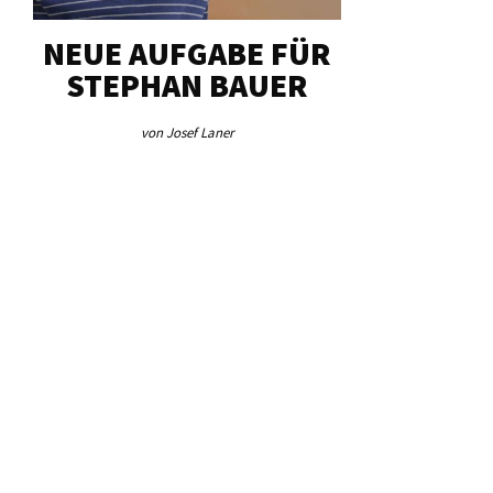
NEUE AUFGABE FÜR
„U
STEPHAN BAUER
HERZ
von Josef Laner
von Jos