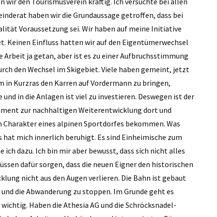
ir den Tourismusverein kräftig. Ich versuchte bei allen
inderat haben wir die Grundaussage getroffen, dass bei
tät ­Voraussetzung sei. Wir haben auf meine Initiative
et. Keinen Einfluss hatten wir auf den Eigentümerwechsel
e Arbeit ja getan, aber ist es zu einer Aufbruchsstimmung
urch den Wechsel im Skigebiet. Viele haben gemeint, jetzt
um in Kurzras den Karren auf Vordermann zu bringen,
 und in die Anlagen ist viel zu investieren. Deswegen ist der
ument zur nachhaltigen Weiterentwicklung dort und
en Charakter eines alpinen Sportdorfes bekommen. Was
s hat mich innerlich beruhigt. Es sind Einheimische zum
ch dazu. Ich bin mir aber bewusst, dass sich nicht alles
ssen dafür sorgen, dass die neuen Eigner den historischen
klung nicht aus den Augen verlieren. Die Bahn ist gebaut
n und die Abwanderung zu stoppen. Im Grunde geht es
wichtig. Haben die Athesia AG und die Schröcksnadel-