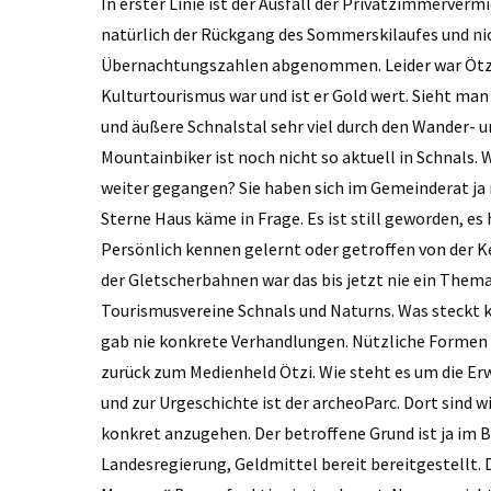
In erster Linie ist der Ausfall der Privatzimmerver
natürlich der Rückgang des Sommerskilaufes und nich
Übernachtungszahlen abgenommen. Leider war Ötzi k
Kulturtourismus war und ist er Gold wert. Sieht man d
und äußere Schnalstal sehr viel durch den Wander-
Mountainbiker ist noch nicht so aktuell in Schnals. 
weiter gegangen? Sie haben sich im Gemeinderat ja 
Sterne Haus käme in Frage. Es ist still geworden, es
Persönlich kennen gelernt oder getroffen von der K
der Gletscherbahnen war das bis jetzt nie ein Thema
Tourismusvereine Schnals und Naturns. Was steckt k
gab nie konkrete Verhandlungen. Nützliche Formen 
zurück zum Medienheld Ötzi. Wie steht es um die E
und zur Urgeschichte ist der archeo­Parc. Dort sind
konkret anzugehen. Der betroffene Grund ist ja im B
Landesregierung, Geldmittel bereit bereitgestellt.