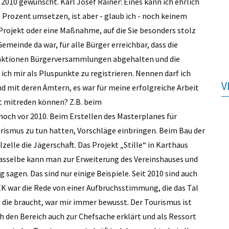
h 2010 gewünscht. Karl Josef Rainer: Eines kann ich ehrlich
 Prozent umsetzen, ist aber - glaub ich - noch keinem
rojekt oder eine Maßnahme, auf die Sie besonders stolz
Gemeinde da war, für alle Bürger erreichbar, dass die
raktionen Bürgerversammlungen abgehalten und die
ich mir als Pluspunkte zu registrieren. Nennen darf ich
V
d mit deren Ämtern, es war für meine erfolgreiche Arbeit
t mitreden können? Z.B. beim
ch vor 2010. Beim Erstellen des Masterplanes für
urismus zu tun hatten, Vorschläge einbringen. Beim Bau der
elle die Jägerschaft. Das Projekt „Stille“ in ­Karthaus
 Dasselbe kann man zur Erweiterung des Vereinshauses und
 sagen. Das sind nur einige Beispiele. Seit 2010 sind auch
TEK war die Rede von einer Aufbruchsstimmung, die das Tal
 die braucht, war mir immer bewusst. Der Tourismus ist
ch den Bereich auch zur Chefsache erklärt und als Ressort