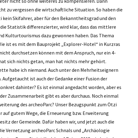
mieter nicht so ohne weiteres zu kompensieren. Dann
t zu vergessen die wirtschaftliche ­Situation. So haben die
ein Skifahrer, aber für den Bekanntheitsgrad und den
ie Statistik differenzierter, wird klar, dass das mittlere
 und Kulturtourismus dazu gewonnen haben. Das Thema
Wie ist es mit dem Bauprojekt „Explorer-Hotel“ in Kurzras
nicht durchsetzen können mit dem Anspruch, nur ein 4-
 hat sich nichts getan, man hat nichts mehr gehört.
ette habe ich niemand. Auch unter den Mehrheitseignern
. Aufgetaucht ist auch der Gedanke einer Fusion der
onkret dahinter? Es ist einmal angedacht worden, aber es
der Zusammenarbeit gibt es aber durchaus. Noch einmal
rweiterung des archeoParc? Unser Bezugspunkt zum Ötzi
 wir auf gutem Wege, die Erneuerung bzw. Erweiterung
esitz der Gemeinde. Dafür haben wir, und jetzt auch die
 Die Vernetzung archeoParc Schnals und „Archäologie