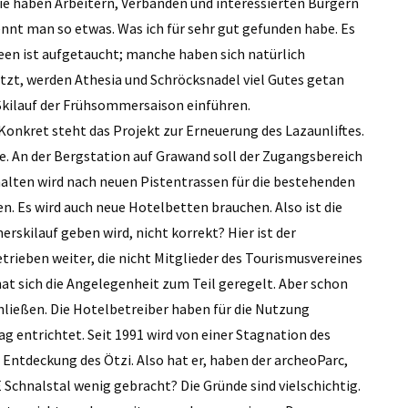
ie haben Arbeitern, Verbänden und interessierten Bürgern
nnt man so etwas. Was ich für sehr gut gefunden habe. Es
deen ist aufgetaucht; manche haben sich natürlich
etzt, werden Athesia und Schröcksnadel viel Gutes getan
 Skilauf der Frühsommersaison einführen.
onkret steht das Projekt zur Erneuerung des Lazaunliftes.
. An der Bergstation auf Grawand soll der Zugangsbereich
halten wird nach neuen Pistentrassen für die bestehenden
n. Es wird auch neue Hotelbetten brauchen. Also ist die
skilauf geben wird, nicht korrekt? Hier ist der
rieben weiter, die nicht Mitglieder des Tourismusvereines
hat sich die Angelegenheit zum Teil geregelt. Aber schon
hließen. Die Hotelbetreiber haben für die Nutzung
ag entrichtet. Seit 1991 wird von einer Stagnation des
Entdeckung des Ötzi. Also hat er, haben der archeoParc,
chnalstal wenig gebracht? Die Gründe sind vielschichtig.