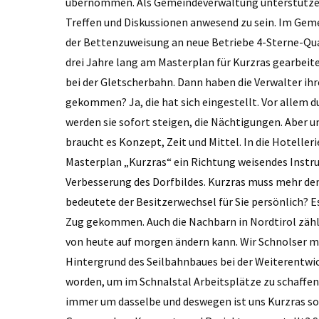
übernommen. Als Gemeindeverwaltung unterstützen w
Treffen und Diskussionen anwesend zu sein. Im Geme
der Bettenzuweisung an neue Betriebe 4-Sterne-Quali
drei Jahre lang am Masterplan für Kurzras gearbeit
bei der Gletscherbahn. Dann haben die Verwalter ihr
gekommen? Ja, die hat sich eingestellt. Vor allem d
werden sie sofort steigen, die Nächtigungen. Aber 
braucht es Konzept, Zeit und Mittel. In die Hotellerie
Masterplan „Kurzras“ ein Richtung weisendes Instr
Verbesserung des Dorfbildes. Kurzras muss mehr d
bedeutete der Besitzerwechsel für Sie persönlich? E
Zug gekommen. Auch die Nachbarn in Nordtirol zähle i
von heute auf morgen ändern kann. Wir Schnolser mü
Hintergrund des Seilbahnbaues bei der Weiterent­wic
worden, um im Schnalstal Arbeitsplätze zu schaffe
immer um dasselbe und deswegen ist uns Kurzras so 