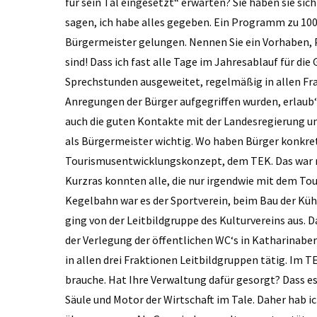
für sein Tal eingesetzt“ erwarten? Sie haben sie sic
sagen, ich habe alles gegeben. Ein Programm zu 100
Bürgermeister gelungen. Nennen Sie ein Vorhaben, P
sind! Dass ich fast alle Tage im Jahresablauf für die 
Sprechstunden ausgeweitet, regelmäßig in allen F
Anregungen der Bürger aufgegriffen wurden, erlaub‘ 
auch die guten Kontakte mit der Landesregierung un
als Bürgermeister wichtig. Wo haben Bürger konkre
Tourismusentwicklungskonzept, dem TEK. Das war no
Kurzras konnten alle, die nur irgendwie mit dem To
Kegelbahn war es der Sportverein, beim Bau der Kühlz
ging von der Leitbildgruppe des Kulturvereins aus.
der Verlegung der öffentlichen WC‘s in Katharinaberg
in allen drei Fraktionen Leitbildgruppen tätig. Im 
brauche. Hat Ihre Verwaltung dafür gesorgt? Dass es
Säule und Motor der Wirtschaft im Tale. Daher hab i