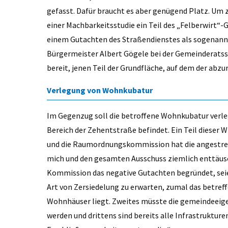
gefasst. Dafür braucht es aber genügend Platz. U
einer Machbarkeitsstudie ein Teil des „Felberwirt“-G
einem Gutachten des Straßendienstes als sogenann
Bürgermeister Albert Gögele bei der Gemeinderatssi
bereit, jenen Teil der Grundfläche, auf dem der abz
Verlegung von Wohnkubatur
Im Gegenzug soll die betroffene Wohnkubatur verleg
Bereich der Zehentstraße befindet. Ein Teil dieser W
und die Raumordnungskommission hat die angestreb
mich und den gesamten Ausschuss ziemlich enttäusc
Kommission das negative Gutachten begründet, seien
Art von Zersiedelung zu erwarten, zumal das betre
Wohnhäuser liegt. Zweites müsste die gemeindeeige
werden und drittens sind bereits alle Infrastrukture