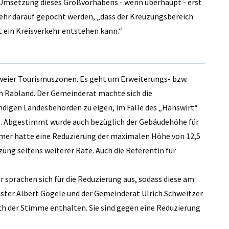
 Umsetzung dieses Großvorhabens - wenn überhaupt - erst
mehr darauf gepocht werden, „dass der Kreuzungsbereich
t ein Kreisverkehr entstehen kann.“
eier Tourismuszonen. Es geht um Erweiterungs- bzw.
n Rabland. Der Gemeinderat machte sich die
digen Landesbehörden zu eigen, im Falle des „Hanswirt“
. Abgestimmt wurde auch bezüglich der Gebäudehöhe für
mer hatte eine Reduzierung der maximalen Höhe von 12,5
ung seitens weiterer Räte. Auch die Referentin für
r sprachen sich für die Reduzierung aus, sodass diese am
ter Albert Gögele und der Gemeinderat Ulrich Schweitzer
ich der Stimme enthalten. Sie sind gegen eine Reduzierung