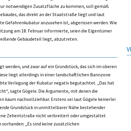
m zur notwendigen Zusatzfläche zu kommen, soll gemäß
ebäudes, das direkt an der Staatstraße liegt und laut
te Gefahrenkubatur anzusehen ist, abgerissen werden. Wie
tzung am 18. Februar informierte, seien die Eigentümer
ureißende Gebäudeteil liegt, abzutreten.
V
t werden, und zwar auf ein Grundstück, das sich im oberen
iese liegt allerdings in einer landschaftlichen Bannzone
te Verlegung der Kubatur negativ begutachtet. „Das hat
ht“, sagte Gögele. Die Argumente, mit denen die
 kaum nachvollziehbar. Erstens sei laut Gögele keinerlei
ffende Grundstück in unmittelbarer Nähe bestehender
ne Zehentstraße nicht verbreitert oder umgestaltet
n vorhanden: „Es sind keine zusätzlichen