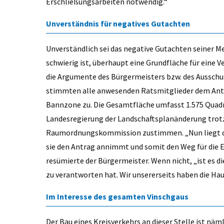
Erschließungsarbeiten notwendig.“
Unverständnis für negatives Gutachten
Unverständlich sei das negative Gutachten seiner Me
schwierig ist, überhaupt eine Grundfläche für eine 
die Argumente des Bürgermeisters bzw. des Ausschus
stimmten alle anwesenden Ratsmitglieder dem Ant
Bannzone zu. Die Gesamtfläche umfasst 1.575 Quadr
Landesregierung der Landschaftsplanänderung trot
Raumordnungskommission zustimmen. „Nun liegt der 
sie den Antrag annimmt und somit den Weg für die E
resümierte der Bürgermeister. Wenn nicht, „ist es d
zu verantworten hat. Wir unsererseits haben die H
Im Interesse des gesamten Vinschgaus
Der Bau eines Kreisverkehrs an dieser Stelle ist näm