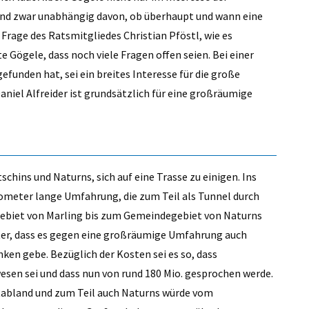
Und zwar unabhängig davon, ob überhaupt und wann eine
Frage des Ratsmitgliedes Christian Pföstl, wie es
 Gögele, dass noch viele Fragen offen seien. Bei einer
efunden hat, sei ein breites Interesse für die große
iel Alfreider ist grundsätzlich für eine großräumige
chins und Naturns, sich auf eine Trasse zu einigen. Ins
ometer lange Umfahrung, die zum Teil als Tunnel durch
gebiet von Marling bis zum Gemeindegebiet von Naturns
ter, dass es gegen eine großräumige Umfahrung auch
en gebe. Bezüglich der Kosten sei es so, dass
wesen sei und dass nun von rund 180 Mio. gesprochen werde.
, Rabland und zum Teil auch Naturns würde vom