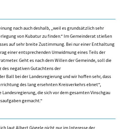
NEUE AUF
STEPHA
inung nach auch deshalb, „weil es grundsätzlich sehr
von Jos
Verlegung von Kubatur zu finden.“ Im Gemeinderat stießen
ses auf sehr breite Zustimmung. Bei nur einer Enthaltung
rag einer entsprechenden Umwidmung eines Teils der
atmeter. Geht es nach dem Willen der Gemeinde, soll die
z des negativen Gutachtens der
Ball bei der Landesregierung und wir hoffen sehr, dass
rrichtung des lang ersehnten Kreisverkehrs ebnet“,
ie Landesregierung, die sich vor dem gesamten Vinschgau
ausaufgaben gemacht.“
lich laut Albert Gögele nicht nur im Interesse der