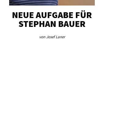
GABE FÜR
„UNSER
I
N BAUER
HERZSTÜCK“
ef Laner
von Josef Laner